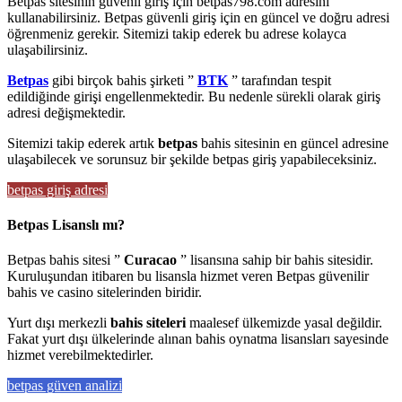
Betpas sitesinin güvenli giriş için betpas798.com adresini
kullanabilirsiniz. Betpas güvenli giriş için en güncel ve doğru adresi
öğrenmeniz gerekir. Sitemizi takip ederek bu adrese kolayca
ulaşabilirsiniz.
Betpas
gibi birçok bahis şirketi ”
BTK
” tarafından tespit
edildiğinde girişi engellenmektedir. Bu nedenle sürekli olarak giriş
adresi değişmektedir.
Sitemizi takip ederek artık
betpas
bahis sitesinin en güncel adresine
ulaşabilecek ve sorunsuz bir şekilde betpas giriş yapabileceksiniz.
betpas giriş adresi
Betpas Lisanslı mı?
Betpas bahis sitesi ”
Curacao
” lisansına sahip bir bahis sitesidir.
Kuruluşundan itibaren bu lisansla hizmet veren Betpas güvenilir
bahis ve casino sitelerinden biridir.
Yurt dışı merkezli
bahis siteleri
maalesef ülkemizde yasal değildir.
Fakat yurt dışı ülkelerinde alınan bahis oynatma lisansları sayesinde
hizmet verebilmektedirler.
betpas güven analizi