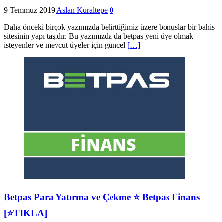
9 Temmuz 2019
Aslan Kuraltepe
0
Daha önceki birçok yazımızda belirttiğimiz üzere bonuslar bir bahis
sitesinin yapı taşıdır. Bu yazımızda da betpas yeni üye olmak
isteyenler ve mevcut üyeler için güncel
[…]
Betpas Para Yatırma ve Çekme ⭐️ Betpas Finans
[⭐️TIKLA]