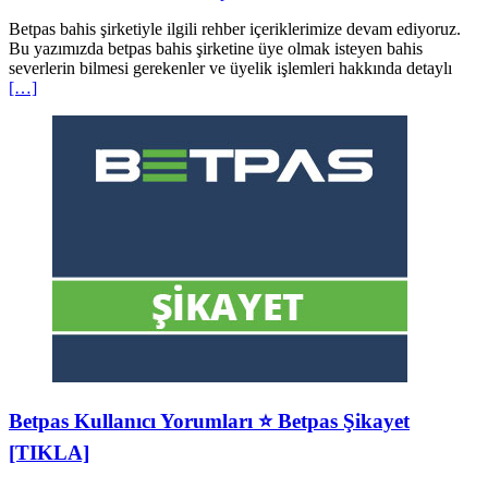
Betpas bahis şirketiyle ilgili rehber içeriklerimize devam ediyoruz.
Bu yazımızda betpas bahis şirketine üye olmak isteyen bahis
severlerin bilmesi gerekenler ve üyelik işlemleri hakkında detaylı
[…]
Betpas Kullanıcı Yorumları ⭐️ Betpas Şikayet
[TIKLA]