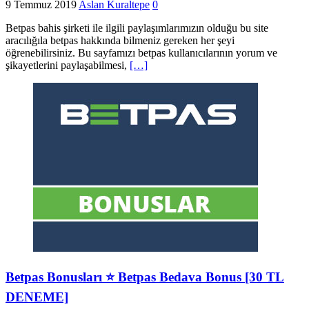
9 Temmuz 2019
Aslan Kuraltepe
0
Betpas bahis şirketi ile ilgili paylaşımlarımızın olduğu bu site
aracılığıla betpas hakkında bilmeniz gereken her şeyi
öğrenebilirsiniz. Bu sayfamızı betpas kullanıcılarının yorum ve
şikayetlerini paylaşabilmesi,
[…]
Betpas Bonusları ⭐️ Betpas Bedava Bonus [30 TL
DENEME]