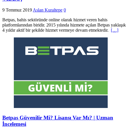
9 Temmuz 2019
Aslan Kuraltepe
0
Betpas, bahis sektöründe online olarak hizmet veren bahis
platformlarından biridir. 2015 yılında hizmete açılan Betpas yaklaşık
4 yıldır aktif bir şekilde hizmet vermeye devam etmektedir.
[…]
Betpas Güvenilir Mi? Lisansı Var Mı? | Uzman
İncelemesi