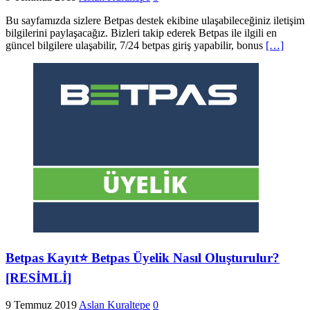
Bu sayfamızda sizlere Betpas destek ekibine ulaşabileceğiniz iletişim
bilgilerini paylaşacağız. Bizleri takip ederek Betpas ile ilgili en
güncel bilgilere ulaşabilir, 7/24 betpas giriş yapabilir, bonus
[…]
Betpas Kayıt⭐️ Betpas Üyelik Nasıl Oluşturulur?
[RESİMLİ]
9 Temmuz 2019
Aslan Kuraltepe
0